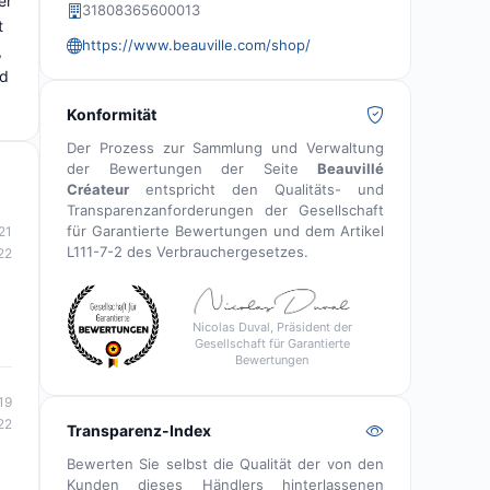
er
31808365600013
t
https://www.beauville.com/shop/
,
nd
Konformität
Der Prozess zur Sammlung und Verwaltung
der Bewertungen der Seite
Beauvillé
Créateur
entspricht den Qualitäts- und
Transparenzanforderungen der Gesellschaft
für Garantierte Bewertungen und dem Artikel
21
L111-7-2 des Verbrauchergesetzes.
22
Nicolas Duval, Präsident der
Gesellschaft für Garantierte
Bewertungen
19
22
Transparenz-Index
Bewerten Sie selbst die Qualität der von den
Kunden dieses Händlers hinterlassenen