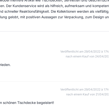
wobei mehrere Artikel wie Tischdecken, Servietten und Geschirrtüch
den. Der Kundenservice wird als hilfreich, aufmerksam und kompeten
d schneller Reaktionsfähigkeit. Die Kollektionen werden als vielfältig
llung gelobt, mit positiven Aussagen zur Verpackung, zum Design u
Veröffentlicht am 29/04/2022 à 17h
nach einem Kauf von 24/04/20
rieden.
Veröffentlicht am 29/04/2022 à 17h
nach einem Kauf von 21/04/20
en schönen Tischdecke begeistert!