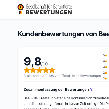
Beauvillé Créateur
9,8/10
(2 198 Bewertungen)
Gesamtbewertung: 9,8 von 10
Kundenbewertungen von Beau
5
9,8
4
/10
3
Gesamtbewertung: 9,8 von 1
2
Basierend auf 2 198 veröffentlichten Bewertungen
1
Zusammenfassung der Bewertungen
Beauvillé Créateur bietet eine kontinuierlich zuverl
und die Lieferung oftmals in kurzer Zeit erfolgt. Die