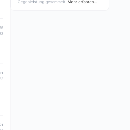
Gegenleistung gesammelt.
Mehr erfahren…
55
22
11
22
21