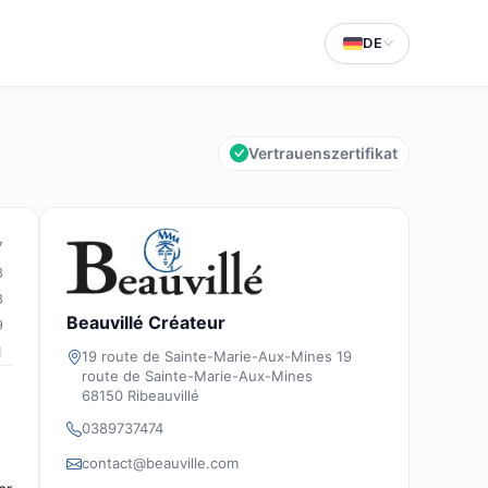
DE
Vertrauenszertifikat
7
3
8
Beauvillé Créateur
9
1
19 route de Sainte-Marie-Aux-Mines 19
route de Sainte-Marie-Aux-Mines
68150 Ribeauvillé
0389737474
contact@beauville.com