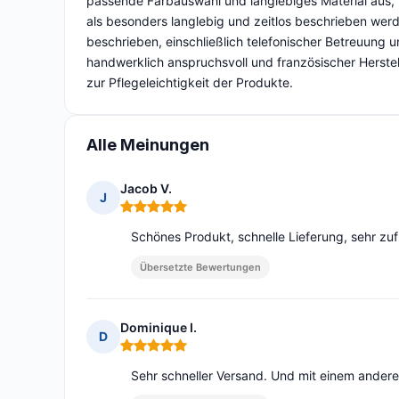
passende Farbauswahl und langlebiges Material aus, 
als besonders langlebig und zeitlos beschrieben wer
beschrieben, einschließlich telefonischer Betreuung un
handwerklich anspruchsvoll und französischer Herste
zur Pflegeleichtigkeit der Produkte.
Alle Meinungen
Jacob V.
J
Hinweis: 5 von 5
Schönes Produkt, schnelle Lieferung, sehr zuf
Übersetzte Bewertungen
Dominique I.
D
Hinweis: 5 von 5
Sehr schneller Versand. Und mit einem ander