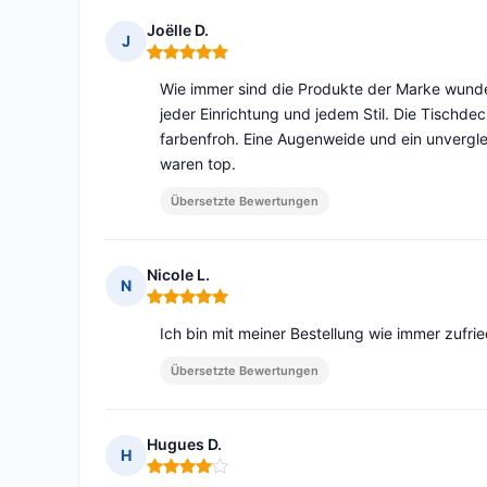
Joëlle D.
J
Hinweis: 5 von 5
Wie immer sind die Produkte der Marke wunde
jeder Einrichtung und jedem Stil. Die Tischde
farbenfroh. Eine Augenweide und ein unverglei
waren top.
Übersetzte Bewertungen
Nicole L.
N
Hinweis: 5 von 5
Ich bin mit meiner Bestellung wie immer zufr
Übersetzte Bewertungen
Hugues D.
H
Hinweis: 4 von 5