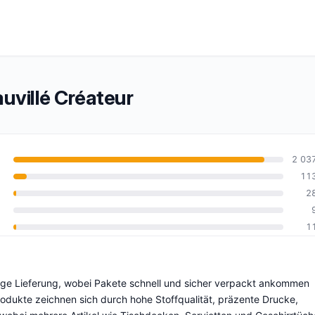
villé Créateur
2 03
11
2
0
1
ässige Lieferung, wobei Pakete schnell und sicher verpackt ankommen
 Produkte zeichnen sich durch hohe Stoffqualität, präzente Drucke,