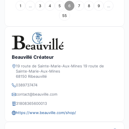
1
…
3
4
5
6
7
8
9
…
55
Beauvillé Créateur
19 route de Sainte-Marie-Aux-Mines 19 route de
Sainte-Marie-Aux-Mines
68150 Ribeauvillé
0389737474
contact@beauville.com
31808365600013
https://www.beauville.com/shop/