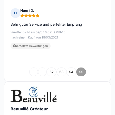
Henri D.
H
Hinweis: 5 von 5
Sehr guter Service und perfekter Empfang
Veröffentlicht am 09/04/2021 à 08h15
nach einem Kauf von 18/03/2021
Übersetzte Bewertungen
1
…
52
53
54
55
Beauvillé Créateur