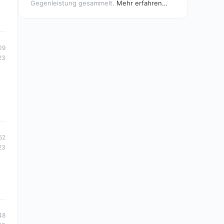
Gegenleistung gesammelt.
Mehr erfahren…
09
23
52
23
48