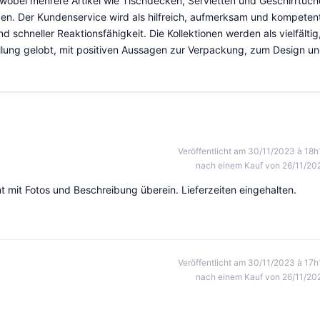
wobei mehrere Artikel wie Tischdecken, Servietten und Geschirrtüch
den. Der Kundenservice wird als hilfreich, aufmerksam und kompeten
d schneller Reaktionsfähigkeit. Die Kollektionen werden als vielfältig
llung gelobt, mit positiven Aussagen zur Verpackung, zum Design u
Veröffentlicht am 30/11/2023 à 18h
nach einem Kauf von 26/11/20
t mit Fotos und Beschreibung überein. Lieferzeiten eingehalten.
Veröffentlicht am 30/11/2023 à 17h
nach einem Kauf von 26/11/20