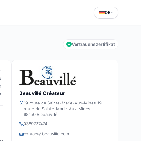
DE
Vertrauenszertifikat
7
3
8
Beauvillé Créateur
9
1
19 route de Sainte-Marie-Aux-Mines 19
route de Sainte-Marie-Aux-Mines
68150 Ribeauvillé
0389737474
contact@beauville.com