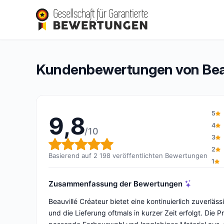
Beauvillé Créateur
9,8/10
(2 198 Bewertungen)
Gesamtbewertung: 9,8 von 10
Kundenbewertungen von Beau
5
9,8
4
/10
3
Gesamtbewertung: 9,8 von 1
2
Basierend auf 2 198 veröffentlichten Bewertungen
1
Zusammenfassung der Bewertungen
Beauvillé Créateur bietet eine kontinuierlich zuverl
und die Lieferung oftmals in kurzer Zeit erfolgt. Die