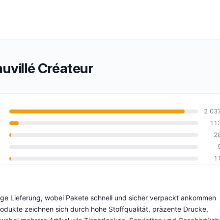
villé Créateur
2 03
11
2
0
1
ässige Lieferung, wobei Pakete schnell und sicher verpackt ankommen
 Produkte zeichnen sich durch hohe Stoffqualität, präzente Drucke,