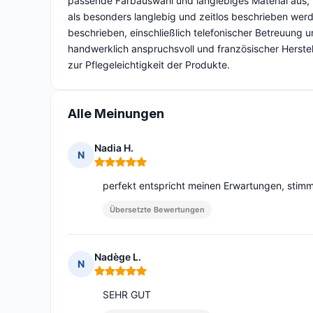
passende Farbauswahl und langlebiges Material aus, 
als besonders langlebig und zeitlos beschrieben wer
beschrieben, einschließlich telefonischer Betreuung un
handwerklich anspruchsvoll und französischer Herste
zur Pflegeleichtigkeit der Produkte.
Alle Meinungen
Nadia H.
N
Hinweis: 5 von 5
perfekt entspricht meinen Erwartungen, stimm
Übersetzte Bewertungen
Nadège L.
N
Hinweis: 5 von 5
SEHR GUT