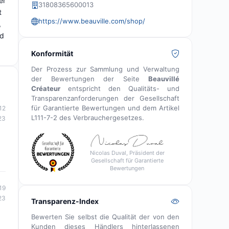
er
31808365600013
t
https://www.beauville.com/shop/
,
nd
Konformität
Der Prozess zur Sammlung und Verwaltung
der Bewertungen der Seite
Beauvillé
Créateur
entspricht den Qualitäts- und
Transparenzanforderungen der Gesellschaft
für Garantierte Bewertungen und dem Artikel
12
L111-7-2 des Verbrauchergesetzes.
23
Nicolas Duval, Präsident der
Gesellschaft für Garantierte
Bewertungen
19
23
Transparenz-Index
Bewerten Sie selbst die Qualität der von den
Kunden dieses Händlers hinterlassenen