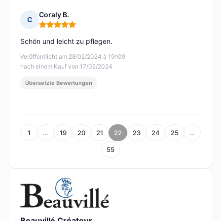
Coraly B.
C
Hinweis: 5 von 5
Schön und leicht zu pflegen.
Veröffentlicht am 28/02/2024 à 19h09
nach einem Kauf von 17/02/2024
Übersetzte Bewertungen
1
…
19
20
21
22
23
24
25
…
55
Beauvillé Créateur