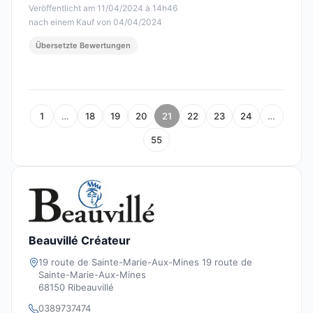
Veröffentlicht am 11/04/2024 à 14h46
nach einem Kauf von 04/04/2024
Übersetzte Bewertungen
1
…
18
19
20
21
22
23
24
…
55
Beauvillé Créateur
19 route de Sainte-Marie-Aux-Mines 19 route de
Sainte-Marie-Aux-Mines
68150 Ribeauvillé
0389737474