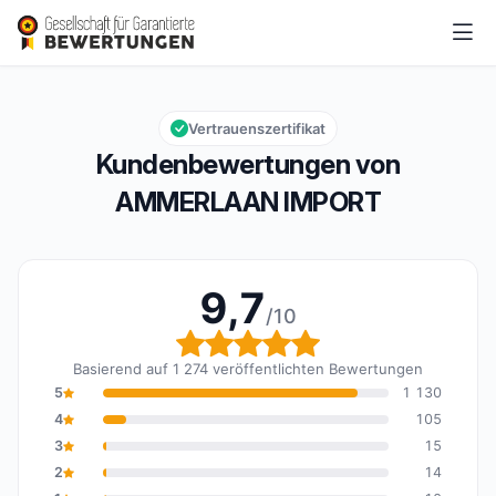
AMMERLAAN IMPORT
9,7/10
Gesamtbewertung: 9,7 von 10
Vertrauenszertifikat
Kundenbewertungen von
AMMERLAAN IMPORT
9,7
/10
Gesamtbewertung: 9,7 
Basierend auf 1 274 veröffentlichten Bewertungen
5
1 130
4
105
3
15
2
14