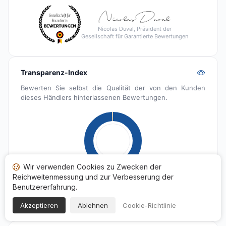
Nicolas Duval, Präsident der
Gesellschaft für Garantierte Bewertungen
Transparenz-Index
Bewerten Sie selbst die Qualität der von den Kunden
dieses Händlers hinterlassenen Bewertungen.
Wir verwenden Cookies zu Zwecken der
Reichweitenmessung und zur Verbesserung der
Veröffentlicht
1 276
Benutzererfahrung.
In der Warteschleifen
2
Akzeptieren
Ablehnen
Cookie-Richtlinie
Gemeldet
7