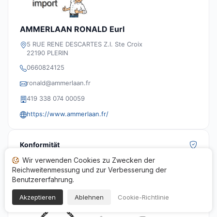
AMMERLAAN RONALD Eurl
5 RUE RENE DESCARTES Z.I. Ste Croix
22190 PLERIN
0660824125
ronald@ammerlaan.fr
419 338 074 00059
https://www.ammerlaan.fr/
Konformität
Der Prozess zur Sammlung und Verwaltung der
Wir verwenden Cookies zu Zwecken der
Bewertungen der Seite
AMMERLAAN IMPORT
entspricht
Reichweitenmessung und zur Verbesserung der
den Qualitäts- und Transparenzanforderungen der
Benutzererfahrung.
Gesellschaft für Garantierte Bewertungen und dem
Artikel L111-7-2 des Verbrauchergesetzes.
Akzeptieren
Ablehnen
Cookie-Richtlinie