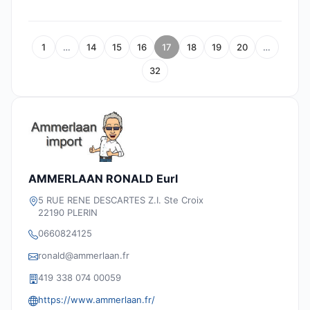
1
…
14
15
16
17
18
19
20
…
32
AMMERLAAN RONALD Eurl
5 RUE RENE DESCARTES Z.I. Ste Croix
22190 PLERIN
0660824125
ronald@ammerlaan.fr
419 338 074 00059
https://www.ammerlaan.fr/