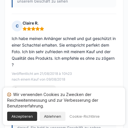
unserem Geschäft zu sehen
Claire R.
C
Hinweis: 5 von 5
Ich habe meinen Anhänger schnell und gut geschützt in
einer Schachtel erhalten. Sie entspricht perfekt dem
Foto. Ich bin sehr zufrieden mit meinem Kauf und der
Qualität des Produkts. Ich empfehle es ohne zu zögern
?
Veröffentlicht am 21/08/2018 à 10h23
nach einem Kauf von 09/08/2018
Übersetzte Bewertungen
Wir verwenden Cookies zu Zwecken der
Reichweitenmessung und zur Verbesserung der
Antwort von Aden
Benutzererfahrung.
Veröffentlicht am 24/08/2018
Akzeptieren
Ablehnen
Cookie-Richtlinie
Vielen Dank für Ihren herzlichen Kommentar und wir
freuen uns über Ihre Zufriedenheit, wir freuen uns
darauf, Sie bald in unserem Geschäft zu sehen