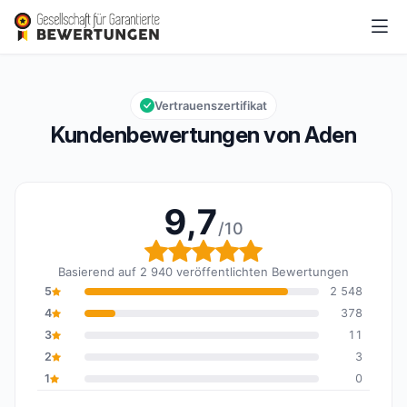
Aden
9,7/10
Gesamtbewertung: 9,7 von 10
Vertrauenszertifikat
Kundenbewertungen von Aden
9,7
/10
Gesamtbewertung: 9,7 
Basierend auf 2 940 veröffentlichten Bewertungen
5
2 548
4
378
3
11
2
3
1
0