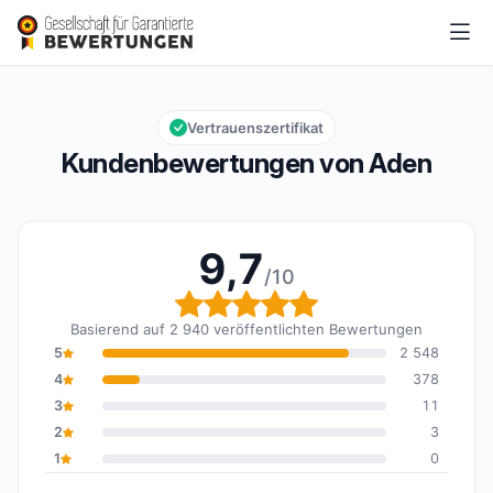
Aden
9,7/10
Gesamtbewertung: 9,7 von 10
Vertrauenszertifikat
Kundenbewertungen von Aden
9,7
/10
Gesamtbewertung: 9,7 
Basierend auf 2 940 veröffentlichten Bewertungen
5
2 548
4
378
3
11
2
3
1
0