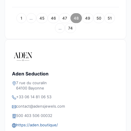
1
…
45
46
47
48
49
50
51
…
74
Aden Seduction
7 rue du couralin
64100 Bayonne
+33 06 14 81 06 53
contact@adensjewels.com
500 403 506 00032
https://aden.boutique/