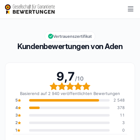
Aden
9,7/10
Gesamtbewertung: 9,7 von 10
Vertrauenszertifikat
Kundenbewertungen von Aden
9,7
/10
Gesamtbewertung: 9,7 
Basierend auf 2 940 veröffentlichten Bewertungen
5
2 548
4
378
3
11
2
3
1
0