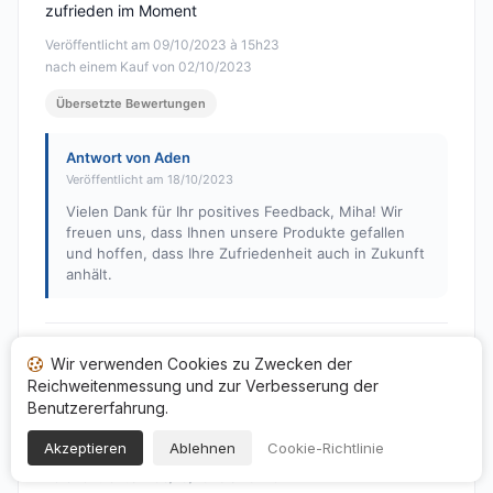
zufrieden im Moment
Veröffentlicht am 09/10/2023 à 15h23
nach einem Kauf von 02/10/2023
Übersetzte Bewertungen
Antwort von Aden
Veröffentlicht am 18/10/2023
Vielen Dank für Ihr positives Feedback, Miha! Wir
freuen uns, dass Ihnen unsere Produkte gefallen
und hoffen, dass Ihre Zufriedenheit auch in Zukunft
anhält.
FREDERIC R.
Wir verwenden Cookies zu Zwecken der
F
Reichweitenmessung und zur Verbesserung der
Hinweis: 5 von 5
Benutzererfahrung.
Schöner Türkisanhänger ohne übermäßigen
Schnickschnack
Akzeptieren
Ablehnen
Cookie-Richtlinie
Veröffentlicht am 05/10/2023 à 16h49