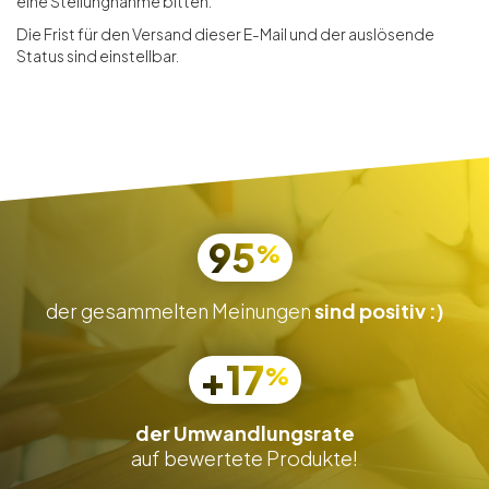
eine Stellungnahme bitten.
Die Frist für den Versand dieser E-Mail und der auslösende
Status sind einstellbar.
95
%
der gesammelten Meinungen
sind positiv :)
+17
%
der Umwandlungsrate
auf bewertete Produkte!