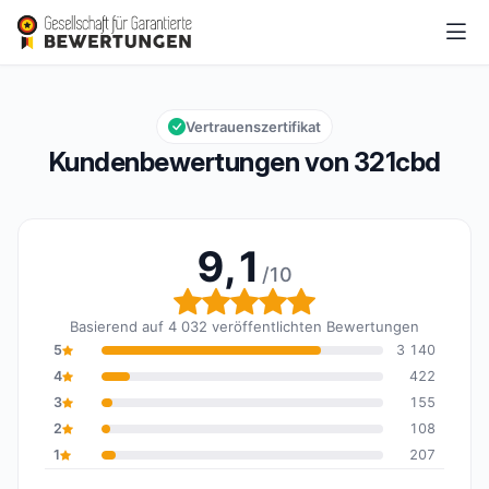
321cbd
9,1/10
Gesamtbewertung: 9,1 von 10
Vertrauenszertifikat
Kundenbewertungen von 321cbd
9,1
/10
Gesamtbewertung: 9,1 
Basierend auf 4 032 veröffentlichten Bewertungen
5
3 140
4
422
3
155
2
108
1
207