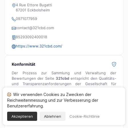
4 Rue Ettore Bugatti
67201 Eckbolsheim
0971077959
contact@321cbd.com
85293092400018
https://www.321cbd.com/
Konformität
Der Prozess zur Sammlung und Verwaltung der
Bewertungen der Seite
321cbd
entspricht den Qualitäts-
und Transparenzanforderungen der Gesellschaft für
Garantierte Bewertungen und dem Artikel L111-7-2 des
Wir verwenden Cookies zu Zwecken der
Verbrauchergesetzes.
Reichweitenmessung und zur Verbesserung der
Benutzererfahrung.
Akzeptieren
Ablehnen
Cookie-Richtlinie
Nicolas Duval, Präsident der
Gesellschaft für Garantierte Bewertungen