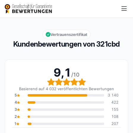
321cbd
9,1/10
Gesamtbewertung: 9,1 von 10
Vertrauenszertifikat
Kundenbewertungen von 321cbd
9,1
/10
Gesamtbewertung: 9,1 
Basierend auf 4 032 veröffentlichten Bewertungen
5
3 140
4
422
3
155
2
108
1
207