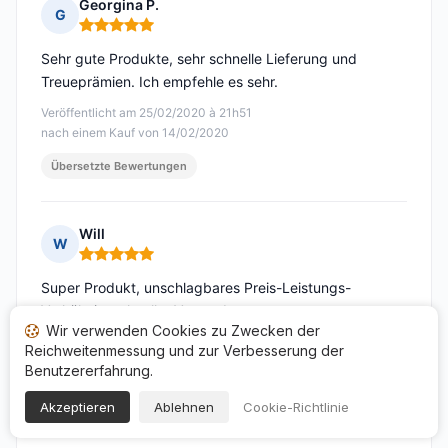
Georgina P.
G
Hinweis: 5 von 5
Sehr gute Produkte, sehr schnelle Lieferung und
Treueprämien. Ich empfehle es sehr.
Veröffentlicht am 25/02/2020 à 21h51
nach einem Kauf von 14/02/2020
Übersetzte Bewertungen
Will
W
Hinweis: 5 von 5
Super Produkt, unschlagbares Preis-Leistungs-
Verhältnis, schneller Versand
Wir verwenden Cookies zu Zwecken der
Veröffentlicht am 12/02/2020 à 21h52
Reichweitenmessung und zur Verbesserung der
nach einem Kauf von 01/02/2020
Benutzererfahrung.
Übersetzte Bewertungen
Akzeptieren
Ablehnen
Cookie-Richtlinie